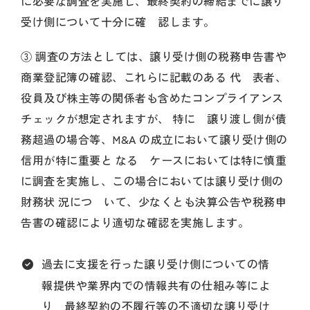
に必要な調査を実施し、最終契約の締結までに譲り
受け側について十分に確 認します。
③ 調査の方法としては、譲り受け側の税務申告書や
商業登記簿の確認、これらに記載のある 代 表者、
役員及び株主等の関係者も含めたコンプライアンス
チェックが想定されますが、 特に 譲り渡し側が債
務超過の場合等、M&A の成立において譲り受け側の
信用が特に重要と なる ケースにおいては特に慎重
に調査を実施し、この場合においては譲り受け側の
財務状 況につ いて、少なくとも決算公告や税務申
告書の確認により適切な確認を実施します。
過去に支援を行った譲り受け側についての情
報提供や業界内での情報共有の仕組み等によ
り 最終契約の不履行等の不適切な譲り受け