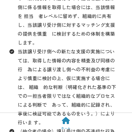
側に係る情報を取得した場合には、当該情報
を 担当 者レベルに留めず、組織的に共有
し、当該譲り受け側に対するマッチング支援
の提供を慎重 に検討するための体制を構築
します。
当該譲り受け側への新たな支援の実施につい
ては、取得した情報の内容を精査及び同様の
行 為による譲り渡し側への不利益の考慮に
より慎重に検討の上、仮に実施する場合に
は、 組織 的な判断（明確化された基準の下
での一担当者限りではなく組織的なプロセス
による判断で あって、組織的に記録され、
事後に検証可能であるものをいう。）により
行いま す。
ホーム
（仲介者の場合）譲り受け側の不適切な行為