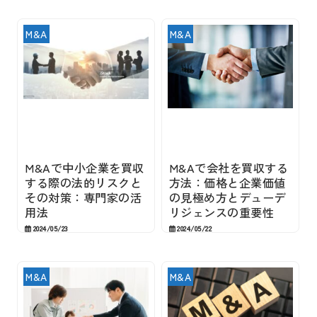
M&A
M&A
M&Aで中小企業を買収
M&Aで会社を買収する
する際の法的リスクと
方法：価格と企業価値
その対策：専門家の活
の見極め方とデューデ
用法
リジェンスの重要性
2024/05/23
2024/05/22
M&A
M&A