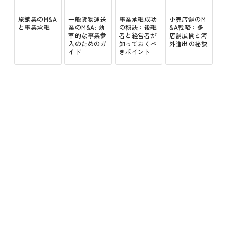
旅館業のM&A
一般貨物運送
事業承継成功
小売店舗のM
と事業承継
業のM&A: 効
の秘訣：後継
&A戦略：多
率的な事業参
者と経営者が
店舗展開と海
入のためのガ
知っておくべ
外進出の秘訣
イド
きポイント