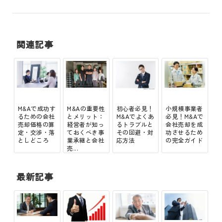
関連記事
M&Aで成功す
M&Aの重要性
初心者必見！
小規模事業者
るための会社
とメリット：
M&Aでよくあ
必見！M&Aで
売却価格の算
経営者が知っ
るトラブルと
会社売却を成
定・交渉・落
ておくべき事
その回避・対
功させるため
としどころ
業承継と会社
応方法
の完全ガイド
売...
最新記事