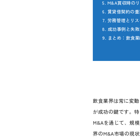
5. M&A買収時の
6. 賃貸借契約の
7. 労務管理とリス
8. 成功事例と失
9. まとめ：飲食
飲食業界は常に変動
が成功の鍵です。特
M&Aを通じて、規
界のM&A市場の現