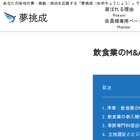
あなたの会社の夢・挑戦・成功を応援する『夢挑成（ゆめちょうじょう）』で
選ばれる理由
Reason
会員様専用ペー
Member
飲食業のM
目次
1. 序章：飲食業
2. 飲食業の参入
3. 季節専門料理
4. 立地選定とビ