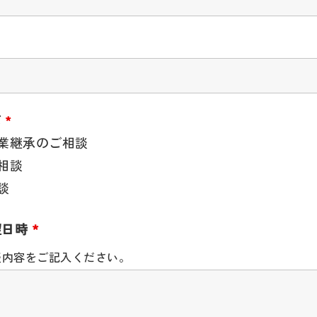
て
*
業継承のご相談
相談
談
望日時
*
談内容をご記入ください。