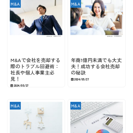
M&A
M&A
M&Aで会社を売却する
年商1億円未満でも大丈
際のトラブル回避術：
夫！成功する会社売却
社長や個人事業主必
の秘訣
見！
2024/05/27
2024/05/27
M&A
M&A