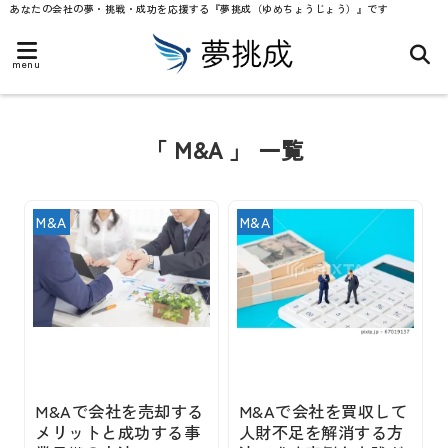
あなたの会社の夢・挑戦・成功を応援する『夢挑成（ゆめちょうじょう）』です
menu
「 M&A 」 一覧
M&A
M&A
M&Aで会社を売却する
M&Aで会社を買収して
メリットと成功する事
人財不足を解消する方